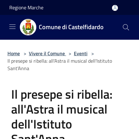
Salta al contenuto principale
Regione Marche
Comune di Castelfidardo
Home
>
Vivere il Comune
>
Eventi
>
Il presepe si ribella: all'Astra il musical dell'Istituto
Sant'Anna
Il presepe si ribella:
all'Astra il musical
dell'Istituto
Sant'Anna