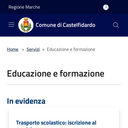
Salta al contenuto principale
Regione Marche
Comune di Castelfidardo
Home
>
Servizi
>
Educazione e formazione
Educazione e formazione
In evidenza
Trasporto scolastico: iscrizione al