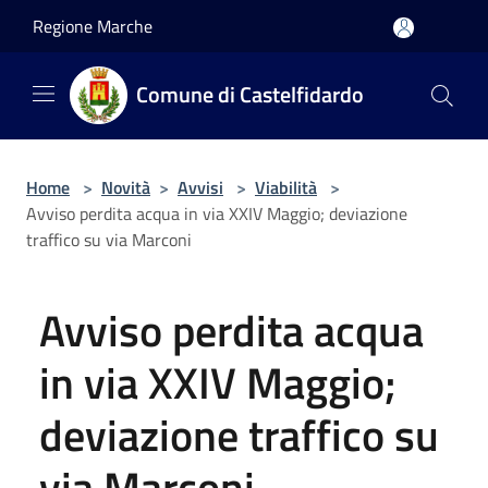
Salta al contenuto principale
Regione Marche
Comune di Castelfidardo
Home
>
Novità
>
Avvisi
>
Viabilità
>
Avviso perdita acqua in via XXIV Maggio; deviazione
traffico su via Marconi
Avviso perdita acqua
in via XXIV Maggio;
deviazione traffico su
via Marconi