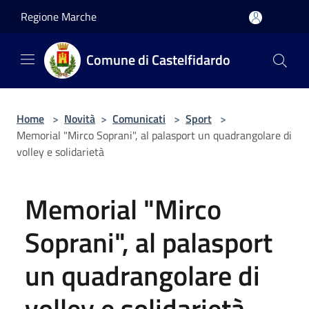
Salta al contenuto principale
Regione Marche
Comune di Castelfidardo
Home
>
Novità
>
Comunicati
>
Sport
>
Memorial "Mirco Soprani", al palasport un quadrangolare di
volley e solidarietà
Memorial "Mirco
Soprani", al palasport
un quadrangolare di
volley e solidarietà