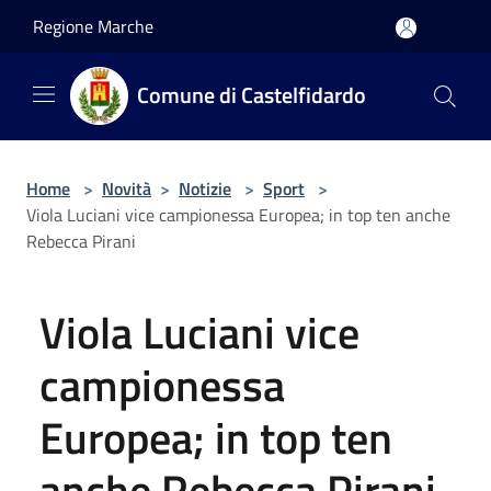
Salta al contenuto principale
Regione Marche
Comune di Castelfidardo
Home
>
Novità
>
Notizie
>
Sport
>
Viola Luciani vice campionessa Europea; in top ten anche
Rebecca Pirani
Viola Luciani vice
campionessa
Europea; in top ten
anche Rebecca Pirani