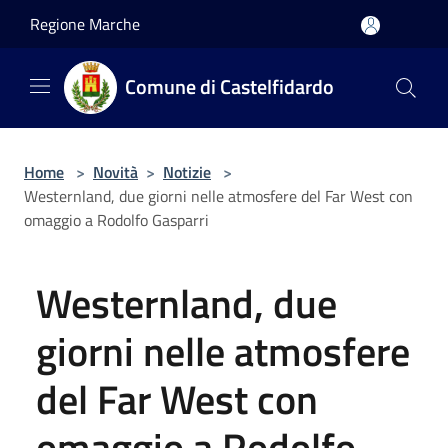
Salta al contenuto principale
Regione Marche
Comune di Castelfidardo
Home
>
Novità
>
Notizie
>
Westernland, due giorni nelle atmosfere del Far West con
omaggio a Rodolfo Gasparri
Westernland, due
giorni nelle atmosfere
del Far West con
omaggio a Rodolfo