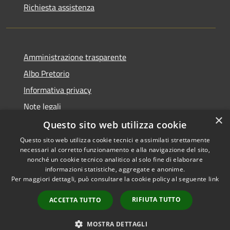
Richiesta assistenza
Amministrazione trasparente
Albo Pretorio
Informativa privacy
Note legali
×
Dichiarazione di accessibilità
Questo sito web utilizza cookie
Questo sito web utilizza cookie tecnici e assimilati strettamente
necessari al corretto funzionamento e alla navigazione del sito,
nonché un cookie tecnico analitico al solo fine di elaborare
informazioni statistiche, aggregate e anonime.
RSS
Copyright © 2026 • Comune di
Per maggiori dettagli, può consultare la cookie policy al seguente
link
Accessibilità
Castelfidardo • Powered by
Privacy
Municipium
Accesso
•
RIFIUTA TUTTO
ACCETTA TUTTO
Cookie
redazione
Mappa del sito
MOSTRA DETTAGLI