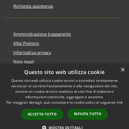
Richiesta assistenza
Amministrazione trasparente
Albo Pretorio
Informativa privacy
Note legali
×
Dichiarazione di accessibilità
Questo sito web utilizza cookie
Questo sito web utilizza cookie tecnici e assimilati strettamente
necessari al corretto funzionamento e alla navigazione del sito,
nonché un cookie tecnico analitico al solo fine di elaborare
informazioni statistiche, aggregate e anonime.
RSS
Copyright © 2026 • Comune di
Per maggiori dettagli, può consultare la cookie policy al seguente
link
Accessibilità
Castelfidardo • Powered by
Privacy
Municipium
Accesso
•
RIFIUTA TUTTO
ACCETTA TUTTO
Cookie
redazione
Mappa del sito
MOSTRA DETTAGLI