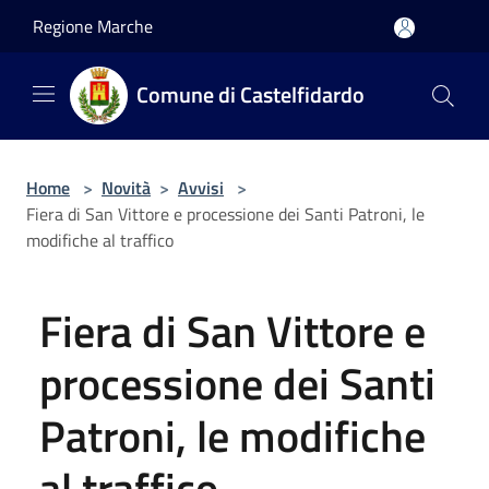
Salta al contenuto principale
Regione Marche
Comune di Castelfidardo
Home
>
Novità
>
Avvisi
>
Fiera di San Vittore e processione dei Santi Patroni, le
modifiche al traffico
Fiera di San Vittore e
processione dei Santi
Patroni, le modifiche
al traffico