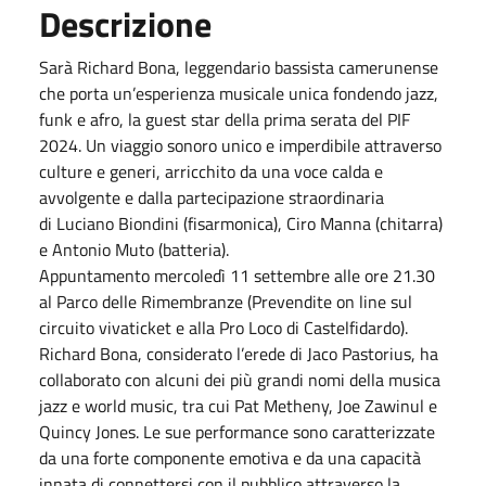
Descrizione
Sarà Richard Bona, leggendario bassista camerunense
che porta un’esperienza musicale unica fondendo jazz,
funk e afro, la guest star della prima serata del PIF
2024. Un viaggio sonoro unico e imperdibile attraverso
culture e generi, arricchito da una voce calda e
avvolgente e dalla partecipazione straordinaria
di Luciano Biondini (fisarmonica), Ciro Manna (chitarra)
e Antonio Muto (batteria).
Appuntamento mercoledì 11 settembre alle ore 21.30
al Parco delle Rimembranze (Prevendite on line sul
circuito vivaticket e alla Pro Loco di Castelfidardo).
Richard Bona, considerato l’erede di Jaco Pastorius, ha
collaborato con alcuni dei più grandi nomi della musica
jazz e world music, tra cui Pat Metheny, Joe Zawinul e
Quincy Jones. Le sue performance sono caratterizzate
da una forte componente emotiva e da una capacità
innata di connettersi con il pubblico attraverso la