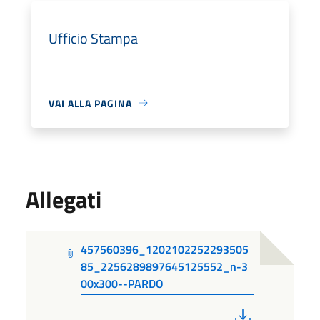
Ufficio Stampa
VAI ALLA PAGINA
Allegati
457560396_1202102252293505
85_2256289897645125552_n-3
00x300--PARDO
PDF