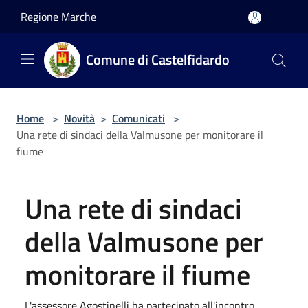
Salta al contenuto principale
Regione Marche
Comune di Castelfidardo
Home
>
Novità
>
Comunicati
>
Una rete di sindaci della Valmusone per monitorare il
fiume
Una rete di sindaci
della Valmusone per
monitorare il fiume
L'assessore Agostinelli ha partecipato all'incontro