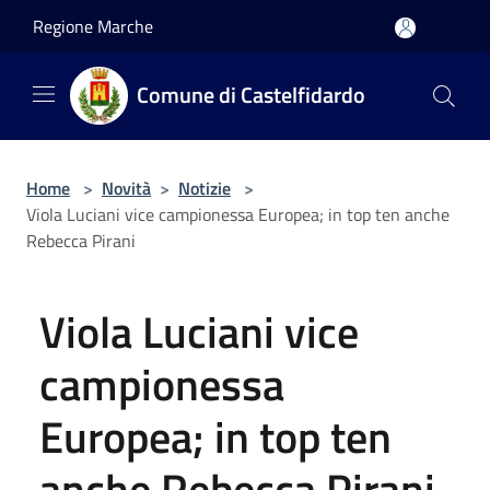
Salta al contenuto principale
Regione Marche
Comune di Castelfidardo
Home
>
Novità
>
Notizie
>
Viola Luciani vice campionessa Europea; in top ten anche
Rebecca Pirani
Viola Luciani vice
campionessa
Europea; in top ten
anche Rebecca Pirani