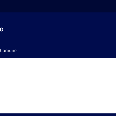
do
il Comune