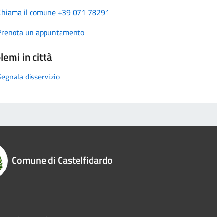
Chiama il comune +39 071 78291
Prenota un appuntamento
lemi in città
Segnala disservizio
Comune di Castelfidardo