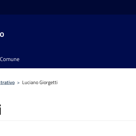
do
il Comune
trativo
>
Luciano Giorgetti
i