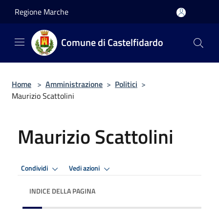
Salta al contenuto principale
Regione Marche
Comune di Castelfidardo
Home
>
Amministrazione
>
Politici
>
Maurizio Scattolini
Maurizio Scattolini
Condividi
Vedi azioni
INDICE DELLA PAGINA