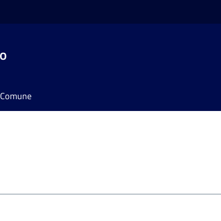
do
il Comune