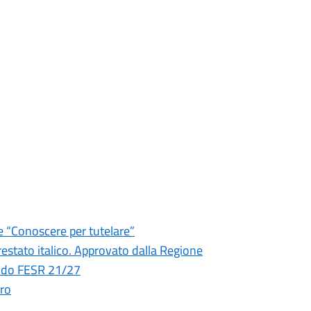
e “Conoscere per tutelare”
crestato italico. Approvato dalla Regione
bando FESR 21/27
uro