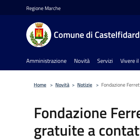
Salta al contenuto principale
Regione Marche
Comune di Castelfidar
Amministrazione
Novità
Servizi
Vivere 
Home
>
Novità
>
Notizie
>
Fondazione Ferrett
Fondazione Ferre
gratuite a contat