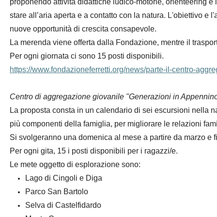
proponendo attività didattiche ludico-motorie, orienteering e l
stare all’aria aperta e a contatto con la natura. L'obiettivo e
nuove opportunità di crescita consapevole.
La merenda viene offerta dalla Fondazione, mentre il trasporto
Per ogni giornata ci sono 15 posti disponibili.
https://www.fondazioneferretti.org/news/parte-il-centro-aggr
Centro di aggregazione giovanile "Generazioni in Appennino
La proposta consta in un calendario di sei escursioni nella n
più componenti della famiglia, per migliorare le relazioni fam
Si svolgeranno una domenica al mese a partire da marzo e fi
Per ogni gita, 15 i posti disponibili per i ragazzi/e.
Le mete oggetto di esplorazione sono:
Lago di Cingoli e Diga
Parco San Bartolo
Selva di Castelfidardo