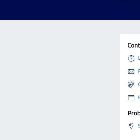
Cont
Prob