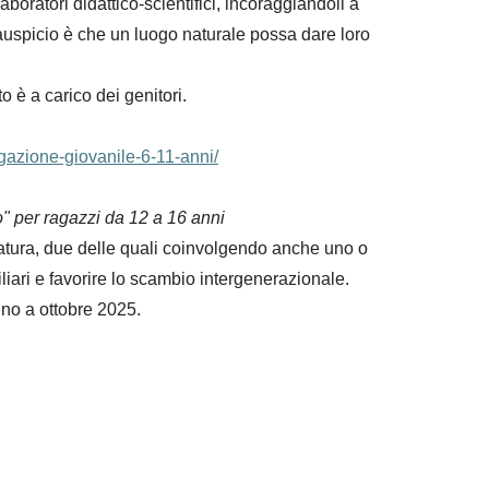
aboratori didattico-scientifici, incoraggiandoli a
 l'auspicio è che un luogo naturale possa dare loro
 è a carico dei genitori.
egazione-giovanile-6-11-anni/
" per ragazzi da 12 a 16 anni
atura, due
delle quali coinvolgendo anche uno o
iliari e favorire lo scambio intergenerazionale.
no a ottobre 2025.