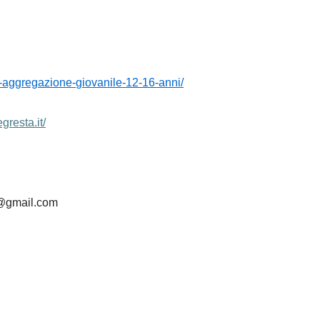
i-aggregazione-
giovanile-12-16-anni/
gresta.it/
ti@gmail.com