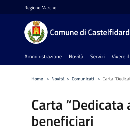
Salta al contenuto principale
Regione Marche
Comune di Castelfidar
Amministrazione
Novità
Servizi
Vivere 
Home
>
Novità
>
Comunicati
>
Carta “Dedicat
Carta “Dedicata a
beneficiari