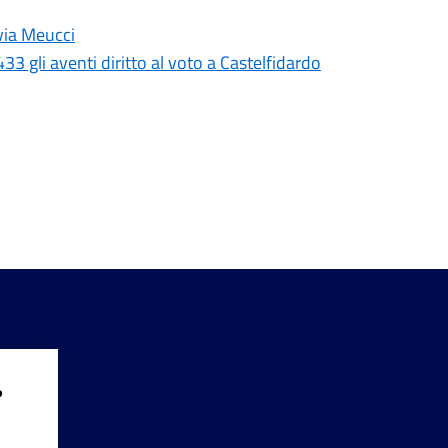
 via Meucci
 gli aventi diritto al voto a Castelfidardo
?