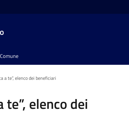
do
il Comune
a a te”, elenco dei beneficiari
 te”, elenco dei