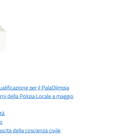
alificazione per il PalaOlimpia
urni della Polizia Locale a maggio
tà
co
ascita della coscienza civile