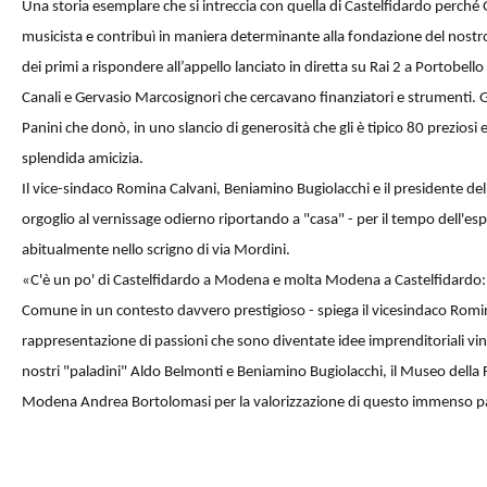
Una storia esemplare che si intreccia con quella di Castelfidardo perc
musicista e contribuì in maniera determinante alla fondazione del nostr
dei primi a rispondere all’appello lanciato in diretta su Rai 2 a Portobe
Canali e Gervasio Marcosignori che cercavano finanziatori e strumenti. 
Panini che donò, in uno slancio di generosità che gli è tipico 80 preziosi
splendida amicizia.
Il vice-sindaco Romina Calvani, Beniamino Bugiolacchi e il presidente d
orgoglio al vernissage odierno riportando a "casa" - per il tempo dell'esp
abitualmente nello scrigno di via Mordini.
«
C'è un po' di Castelfidardo a Modena e molta Modena a Castelfidardo: o
Comune in un contesto davvero prestigioso - spiega il vicesindaco Romina
rappresentazione di passioni che sono diventate idee imprenditoriali vinc
nostri "paladini" Aldo Belmonti e Beniamino Bugiolacchi, il Museo della 
Modena Andrea Bortolomasi per la valorizzazione di questo immenso pa