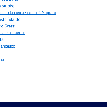
a stupire
 con la civica scuola P. Soprani
astelfidardo
ro Grassi
ca e al Lavoro
tà
Francesco
mma