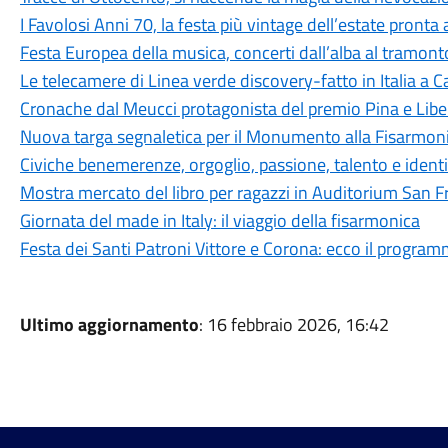
I Favolosi Anni 70, la festa più vintage dell’estate pronta 
Festa Europea della musica, concerti dall’alba al tramonto
Le telecamere di Linea verde discovery-fatto in Italia a C
Cronache dal Meucci protagonista del premio Pina e Libe
Nuova targa segnaletica per il Monumento alla Fisarmoni
Civiche benemerenze, orgoglio, passione, talento e identi
Mostra mercato del libro per ragazzi in Auditorium San 
Giornata del made in Italy: il viaggio della fisarmonica
Festa dei Santi Patroni Vittore e Corona: ecco il progra
Ultimo aggiornamento
: 16 febbraio 2026, 16:42