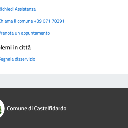
Richiedi Assistenza
Chiama il comune +39 071 78291
Prenota un appuntamento
lemi in città
Segnala disservizio
Comune di Castelfidardo