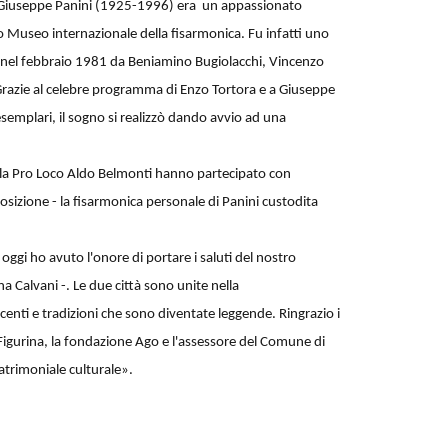
hé Giuseppe Panini (1925-1996) era un appassionato
o Museo internazionale della fisarmonica. Fu infatti uno
llo nel febbraio 1981 da Beniamino Bugiolacchi, Vincenzo
Grazie al celebre programma di Enzo Tortora e a Giuseppe
 esemplari, il sogno si realizzò dando avvio ad una
ella Pro Loco Aldo Belmonti hanno partecipato con
osizione - la fisarmonica personale di Panini custodita
ggi ho avuto l'onore di portare i saluti del nostro
 Calvani -. Le due città sono unite nella
enti e tradizioni che sono diventate leggende. Ringrazio i
Figurina, la fondazione Ago e l'assessore del Comune di
trimoniale culturale».