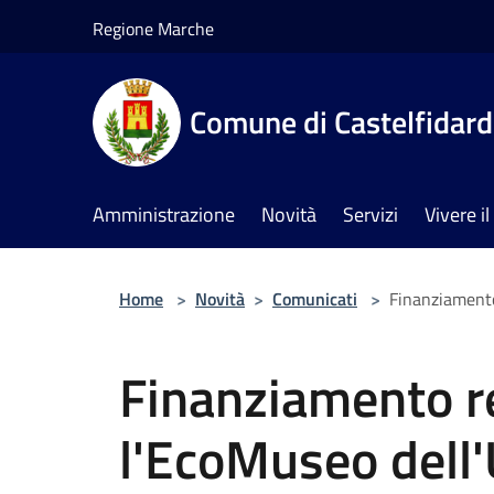
Salta al contenuto principale
Regione Marche
Comune di Castelfidar
Amministrazione
Novità
Servizi
Vivere 
Home
>
Novità
>
Comunicati
>
Finanziamento
Finanziamento r
l'EcoMuseo dell'U