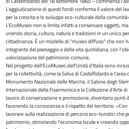
di Castelfidardo del 18 settembre 1860 – commenta l’asse
L'aggiudicazione di questi fondi conferma il valore del l
per la crescita e lo sviluppo eco-culturale della comunità
L'EcoMuseo non si limita infatti a conservare oggetti, ma 
unendo storia, cultura, natura e tradizioni in un unico p
cittadinanza. È un modello di "museo diffuso" che non h
integrante del paesaggio e della vita quotidiana, con l’obie
valorizzazione del patrimonio comune.
Nel progetto dell'EcoMuseo dell'Unità d'Italia sono inclus
per la collettività, come la Selva di Castelfidardo e l'area d
Monumento Nazionale delle Marche, il Salone degli Stem
Internazionale della Fisarmonica e la Collezione d'Arte di V
lavoro di conservazione e promozione, diventano punti di 
favorendo la conoscenza e il rispetto del territorio. «C
lavorare sulla realizzazione di percorsi eco-turistici che 
patrimonio, stimolando l’economia locale e creando oppo