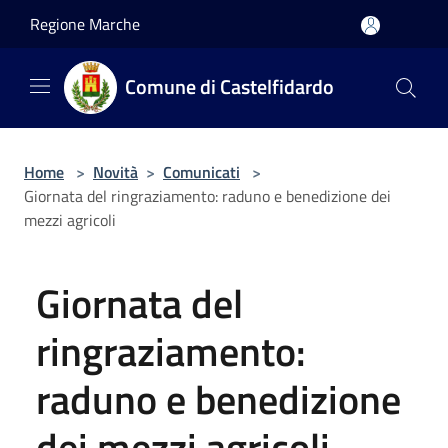
Salta al contenuto principale
Regione Marche
Comune di Castelfidardo
Home
>
Novità
>
Comunicati
>
Giornata del ringraziamento: raduno e benedizione dei
mezzi agricoli
Giornata del
ringraziamento:
raduno e benedizione
dei mezzi agricoli