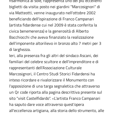
fisarmonica al sole,
rappresenta uno dei più eccellenti
biglietti da visita: posto nei giardini "Marcosignori" di
via Matteotti, venne inaugurato nell'ottobre 2002
beneficiando dell'ispirazione di Franco Campanari
(artista fidardense cui nel 2009 è stata conferita la
civica benemerenza) e la generosità di Alberto
Bacchiocchi che aveva finanziato la realizzazione
dell'imponente altorilievo in bronzo alto 7 metri per 3
di larghezza.
Ieri, alla presenza fra gli altri del sindaco Ascani, dei
familiari del celebre scultore e dell'imprenditore e di
rappresentanti dell'Associazione Culturale
Marcosignori, il Centro Studi Storici Fidardensi ha
inteso ricordare e rivalorizzare il Monumento con
l'apposizione di una targa segnaletica che attraverso
un Qr code riporta alla
pagina descrittiva presente sul
sito "visit Castelfidardo".
L'artista Franco Campanari
«
ha saputo dare voce attraverso quest'opera
all'eccellenza artigiana, alla storia dello strumento, alle