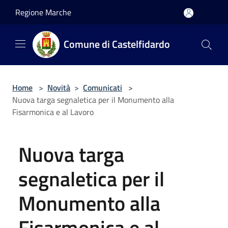
Salta al contenuto principale
Regione Marche
Comune di Castelfidardo
Home
>
Novità
>
Comunicati
>
Nuova targa segnaletica per il Monumento alla
Fisarmonica e al Lavoro
Nuova targa
segnaletica per il
Monumento alla
Fisarmonica e al