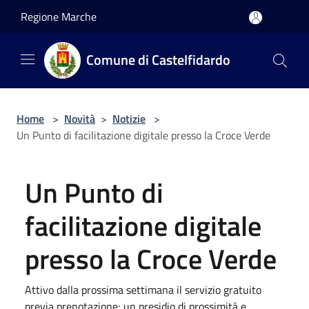
Salta al contenuto principale
Regione Marche
Comune di Castelfidardo
Home
>
Novità
>
Notizie
>
Un Punto di facilitazione digitale presso la Croce Verde
Un Punto di
facilitazione digitale
presso la Croce Verde
Attivo dalla prossima settimana il servizio gratuito
previa prenotazione; un presidio di prossimità e