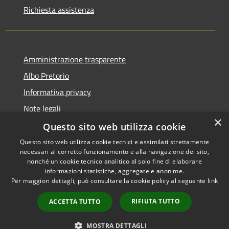
Richiesta assistenza
Amministrazione trasparente
Albo Pretorio
Informativa privacy
Note legali
×
Dichiarazione di accessibilità
Questo sito web utilizza cookie
Questo sito web utilizza cookie tecnici e assimilati strettamente
necessari al corretto funzionamento e alla navigazione del sito,
nonché un cookie tecnico analitico al solo fine di elaborare
informazioni statistiche, aggregate e anonime.
RSS
Copyright © 2026 • Comune di
Per maggiori dettagli, può consultare la cookie policy al seguente
link
Accessibilità
Castelfidardo • Powered by
Privacy
Municipium
Accesso
•
RIFIUTA TUTTO
ACCETTA TUTTO
Cookie
redazione
Mappa del sito
MOSTRA DETTAGLI