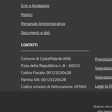
Enti e fondazioni
Politici
Personale Amministrativo
Documenti e dati
CONTATTI
Comune di Castelfidardo (AN)
Prenotaz
P.zza della Repubblica n. 8 - 60022
Segnalazi
Codice Fiscale: 00123220428
Segnalazi
Partita IVA: 00123220428
Leggi le 
Codice univoco di fatturazione: UF59UI
Richiesta
PEC:
comune.castelfidardo@pec.it
Centralino Unico: +39 071 78291
Questo sito 
alla navig