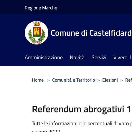
Salta al contenuto principale
Regione Marche
Comune di Castelfidar
Amministrazione
Novità
Servizi
Vivere 
Home
>
Comunità e Territorio
>
Elezioni
>
Re
Referendum abrogativi 
Tutte le informazioni e le percentuali di vot
giugno 2022