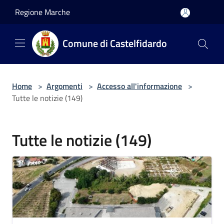
Salta al contenuto principale
Regione Marche
Comune di Castelfidardo
Home
>
Argomenti
>
Accesso all'informazione
>
Tutte le notizie (149)
Tutte le notizie (149)