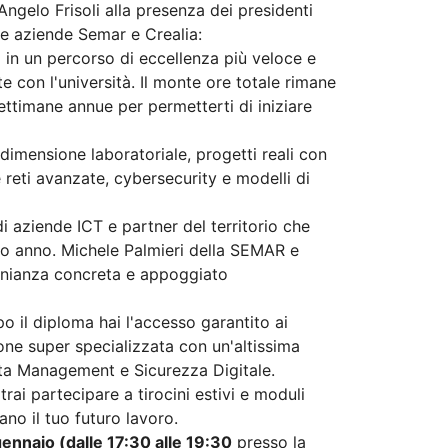
 Angelo Frisoli alla presenza dei presidenti
e aziende Semar e Crealia:
a in un percorso di eccellenza più veloce e
e con l'università. Il monte ore totale rimane
ettimane annue per permetterti di iniziare
imensione laboratoriale, progetti reali con
 reti avanzate, cybersecurity e modelli di
i aziende ICT e partner del territorio che
imo anno. Michele Palmieri della SEMAR e
monianza concreta e appoggiato
o il diploma hai l'accesso garantito ai
one super specializzata con un'altissima
ata Management e Sicurezza Digitale.
ai partecipare a tirocini estivi e moduli
ano il tuo futuro lavoro.
ennaio (dalle 17:30 alle 19:30
presso la