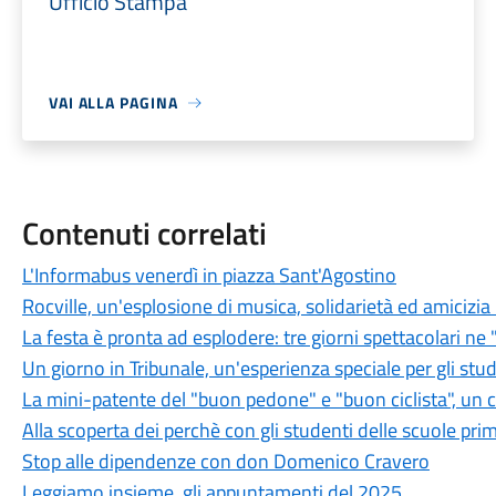
Ufficio Stampa
VAI ALLA PAGINA
Contenuti correlati
L'Informabus venerdì in piazza Sant'Agostino
Rocville, un'esplosione di musica, solidarietà ed amicizia 
La festa è pronta ad esplodere: tre giorni spettacolari ne 
Un giorno in Tribunale, un'esperienza speciale per gli stu
La mini-patente del "buon pedone" e "buon ciclista", un c
Alla scoperta dei perchè con gli studenti delle scuole pri
Stop alle dipendenze con don Domenico Cravero
Leggiamo insieme, gli appuntamenti del 2025