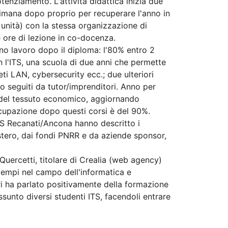
tenziamento. L'attività didattica inizia due
timana dopo proprio per recuperare l'anno in
unità) con la stessa organizzazione di
e ore di lezione in co-docenza.
ano lavoro dopo il diploma: l'80% entro 2
 l'ITS, una scuola di due anni che permette
ti LAN, cybersecurity ecc.; due ulteriori
ono seguiti da tutor/imprenditori. Anno per
e del tessuto economico, aggiornando
ccupazione dopo questi corsi è del 90%.
TS Recanati/Ancona hanno descritto i
istero, dai fondi PNRR e da aziende sponsor,
uercetti, titolare di Crealia (web agency)
 tempi nel campo dell'informatica e
ieri ha parlato positivamente della formazione
assunto diversi studenti ITS, facendoli entrare