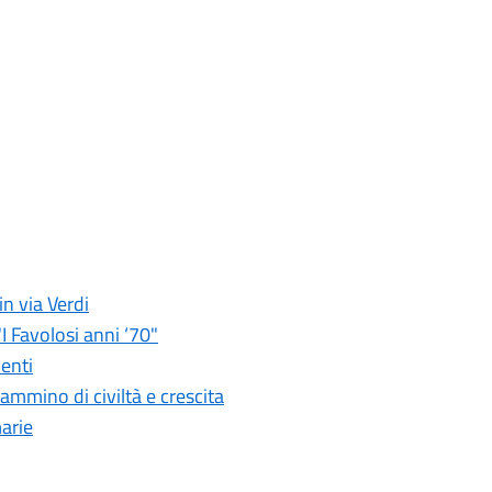
in via Verdi
"I Favolosi anni ‘70"
denti
ammino di civiltà e crescita
marie