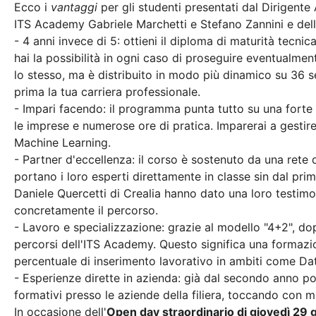
Ecco i
vantaggi
per gli studenti presentati dal Dirigente
ITS Academy Gabriele Marchetti e Stefano Zannini e dell
-
4 anni invece di 5: ottieni il diploma di maturità tecnic
hai la possibilità in ogni caso di proseguire eventualment
lo stesso, ma è distribuito in modo più dinamico su 36 s
prima la tua carriera professionale.
-
Impari facendo: il programma punta tutto su una forte d
le imprese e numerose ore di pratica. Imparerai a gestire
Machine Learning.
-
Partner d'eccellenza: il corso è sostenuto da una rete d
portano i loro esperti direttamente in classe sin dal pr
Daniele Quercetti di Crealia hanno dato una loro testi
concretamente il percorso.
-
Lavoro e specializzazione: grazie al modello "4+2", dop
percorsi dell'ITS Academy. Questo significa una formazi
percentuale di inserimento lavorativo in ambiti come D
-
Esperienze dirette in azienda: già dal secondo anno potr
formativi presso le aziende della filiera, toccando con m
In occasione del
l'
Open day straordinario di giovedì 29 g