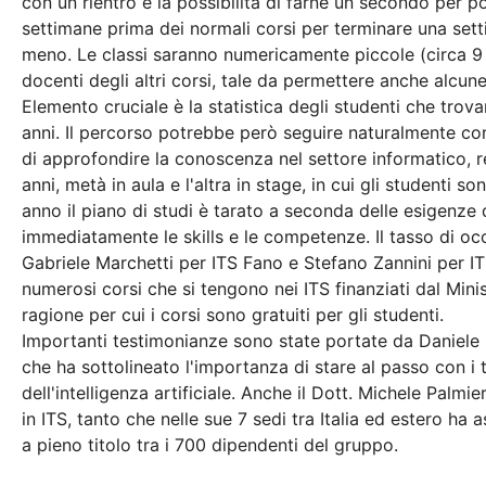
con un rientro e la possibilità di farne un secondo per po
settimane prima dei normali corsi per terminare una set
meno. Le classi saranno numericamente piccole (circa 9 
docenti degli altri corsi, tale da permettere anche alcun
Elemento cruciale è la statistica degli studenti che trov
anni. Il percorso potrebbe però seguire naturalmente con
di approfondire la conoscenza nel settore informatico, re
anni, metà in aula e l'altra in stage, in cui gli studenti s
anno il piano di studi è tarato a seconda delle esigenz
immediatamente le skills e le competenze. Il tasso di o
Gabriele Marchetti per ITS Fano e Stefano Zannini per I
numerosi corsi che si tengono nei ITS finanziati dal Min
ragione per cui i corsi sono gratuiti per gli studenti.
Importanti testimonianze sono state portate da Daniele Q
che ha sottolineato l'importanza di stare al passo con i
dell'intelligenza artificiale. Anche il Dott. Michele Palm
in ITS, tanto che nelle sue 7 sedi tra Italia ed estero ha 
a pieno titolo tra i 700 dipendenti del gruppo.