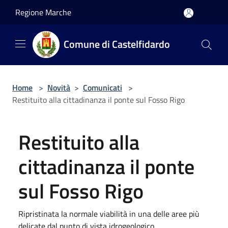
Salta al contenuto principale
Regione Marche
Comune di Castelfidardo
Home
>
Novità
>
Comunicati
>
Restituito alla cittadinanza il ponte sul Fosso Rigo
Restituito alla
cittadinanza il ponte
sul Fosso Rigo
Ripristinata la normale viabilità in una delle aree più
delicate dal punto di vista idrogeologico